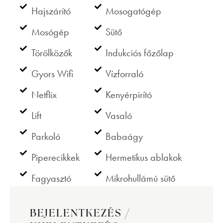
Hajszárító
Mosogatógép
Mosógép
Sütő
Törölközők
Indukciós főzőlap
Gyors Wifi
Vízforraló
Netflix
Kenyérpirító
Lift
Vasaló
Parkoló
Babaágy
Piperecikkek
Hermetikus ablakok
Fagyasztó
Mikrohullámú sütő
BEJELENTKEZÉS /