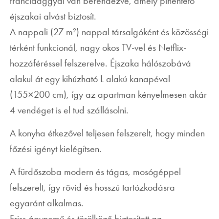
franciaággyal van berendezve, amely pihentető
éjszakai alvást biztosít.
A nappali (27 m²) nappal társalgóként és közösségi
térként funkcionál, nagy okos TV-vel és Netflix-
hozzáféréssel felszerelve. Éjszaka hálószobává
alakul át egy kihúzható L alakú kanapéval
(155×200 cm), így az apartman kényelmesen akár
4 vendéget is el tud szállásolni.
A konyha étkezővel teljesen felszerelt, hogy minden
főzési igényt kielégítsen.
A fürdőszoba modern és tágas, mosógéppel
felszerelt, így rövid és hosszú tartózkodásra
egyaránt alkalmas.
Friss ágynemű és törölköző biztosított az