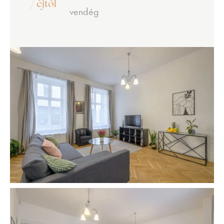
/ éjtől
vendég