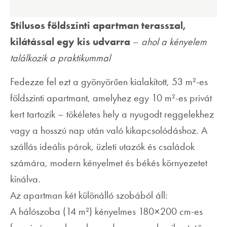
Stílusos földszinti apartman terasszal,
kilátással egy kis udvarra
–
ahol a kényelem
találkozik a praktikummal
Fedezze fel ezt a gyönyörűen kialakított, 53 m²-es
földszinti apartmant, amelyhez egy 10 m²-es privát
kert tartozik – tökéletes hely a nyugodt reggelekhez
vagy a hosszú nap után való kikapcsolódáshoz. A
szállás ideális párok, üzleti utazók és családok
számára, modern kényelmet és békés környezetet
kínálva.
Az apartman két különálló szobából áll:
A hálószoba (14 m²) kényelmes 180×200 cm-es